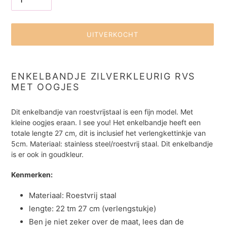
UITVERKOCHT
Product
toegevoegen
ENKELBANDJE ZILVERKLEURIG RVS
aan
MET OOGJES
je
winkelwagen
Dit enkelbandje van roestvrijstaal is een fijn model. Met
kleine oogjes eraan. I see you! Het enkelbandje heeft een
totale lengte 27 cm, dit is inclusief het verlengkettinkje van
5cm. Materiaal: stainless steel/roestvrij staal.
Dit enkelbandje
is er ook in goudkleur.
Kenmerken:
Materiaal: Roestvrij staal
lengte: 22 tm 27 cm (verlengstukje)
Ben je niet zeker over de maat, lees dan
de