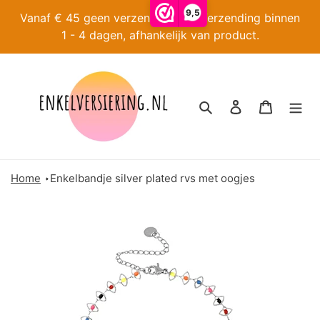
Meteen
9,5
Vanaf € 45 geen verzendkosten. Verzending binnen
naar
1 - 4 dagen, afhankelijk van product.
de
content
Zoeken
Inloggen
Winkelw
Home
Enkelbandje silver plated rvs met oogjes