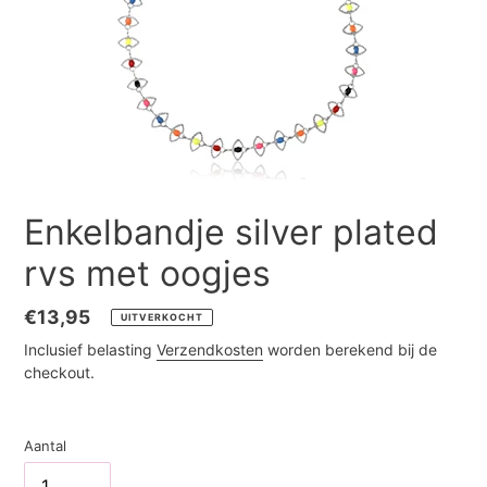
Enkelbandje silver plated
rvs met oogjes
Normale
€13,95
UITVERKOCHT
prijs
Inclusief belasting
Verzendkosten
worden berekend bij de
checkout.
Aantal